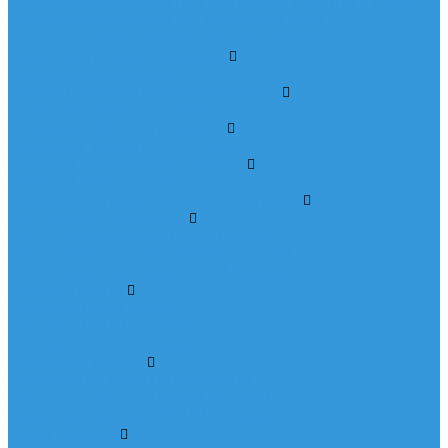
Комплект картриджей RO1 для систем обратного осмоса
Комплект картриджей №3 для мягкой воды
Комплект картриджей №5 для жесткой воды
Краны для питьевых фильтров
Кран для чистой воды №3
Системы обратного осмоса для дома
Установки обратного осмоса
Мембраны обратного осмоса
Мембрана Vontron ULP 21 4040
Реагенты для обратного осмоса
Аминат-К (канистра 22кг)
Ультрафиолетовые стерилизаторы воды
УФ стерилизаторы воды
УФ стерилизатор воды 6GPM малый
УФ стерилизатор воды 8GPM средний
УФ стерилизатор воды 12GPM большой
Сменные лампы
УФ лампа 6GPM малый
УФ лампа 8GPM средний
УФ лампа 12GPM большой
Кварцевые трубки
Чехол для уф лампы 6GPM малый
Чехол для уф лампы 8GPM средний
Чехол для уф лампы 12GPM большой
Блоки питания