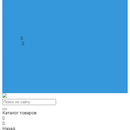
Отзывы
Вакансии
Сотрудники
Политика конфиденциальности
Сертификаты
Блог
Проекты
Помощь
Покупки
Условия оплаты
Условия доставки
Помощь покупателю
Вопрос - ответ
Бренды
Коллекции
Готовые образы
Возможности
Контакты
Каталог товаров
Назад