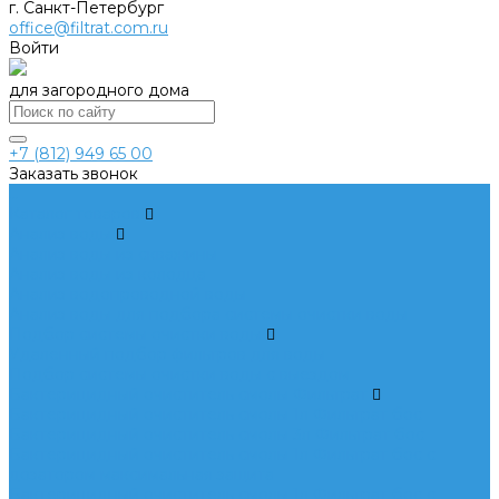
г. Санкт-Петербург
office@filtrat.com.ru
Войти
для загородного дома
+7 (812) 949 65 00
Заказать звонок
...
Каталог товаров
Анализ воды
Анализ воды из скважины
Анализ воды из колодца
Анализ водопроводной воды
Анализ воды для подбора системы очистки воды
Подбор системы очистки воды
Удаленный подбор фильтров для воды
Подбор системы очистки воды с выездом
Бактерицидный очиститель смолы Фильтрат
Бактерицидный очиститель смолы 1л Фильтрат бос
Бактерицидный очиститель смолы 3л Фильтрат бос
Бактерицидный очиститель смолы 1л Фильтрат бос с
дозатором максимальная защита
Бактерицидный очиститель смолы 1л Фильтрат бос с