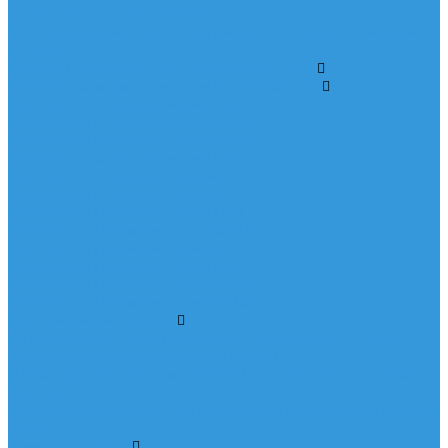
дозатором длительная защита
Бактерицидный очиститель смолы 1л Фильтрат с мерным
стаканом
Системы очистки воды для частного дома
Умягчители и фильтры воды в частный дом
Умягчитель Cтандарт малый В30
Умягчитель Cтандарт средний B30
Умягчитель Cтандарт большой B30
Умягчитель Cтандарт малый C25
Умягчитель Cтандарт средний C25
Умягчитель Cтандарт большой C25
Умягчитель Премиум малый B30
Умягчитель Премиум средний B30
Умягчитель Премиум большой B30
Умягчитель Премиум малый C25
Умягчитель Премиум средний C25
Умягчитель Премиум большой C25
Система умный фильтр
Датчик уровня таблетированной соли Фильтрат белый
Модуль управления клапаном Runxin
Датчик уровня таблетированной соли Фильтрат черный
Ключ для Runxin
Комплект для запрета регенерации управляющего клапана
Runxin
Комплектующие