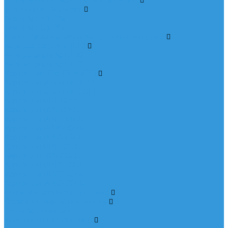
Фильтрующие материалы и загрузки
Технология Фильтрат
Фильтрат B35 25л
Фильтрат C35 25л
Магистральные фильтры для частного дома
Корпуса Big Blue (BB)
Корпус фильтра BB10
Корпус фильтра BB20
Картриджи Big Blue (BB)
Картридж угольный 10BB
Картридж угольный 20BB
Картридж PP1 10BB
Картридж PP5 10BB
Картридж PP10 10BB
Картридж PP20 10BB
Картридж PP50 10BB
Картридж PP1 20BB
Картридж PP5 20BB
Картридж PP10 20BB
Картридж PP20 20BB
Картридж PP50 20BB
Питьевые фильтры для дома
Обратный осмос под мойку
Фильтрат Компакт
Комплекты картриджей