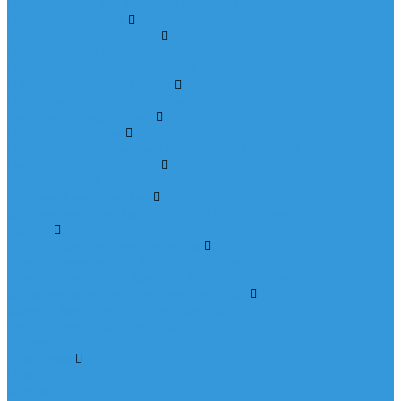
Блок питания (эл. балласт) 6-12GPM
Емкости для воды
Вертикальные емкости
Вертикальная емкость 500л
Поплавковые выключатели и датчики уровня
Насосное оборудование
Насосные станции для дома
Системы дозирования
Насосы дозаторы
Цифровой дозирующий насос Seko Kompact DPT 200
Емкости для реагентов
Фляга для коагулянта 30л
Счетчики импульсные
Счетчик импульсный ZENNER DN20 1л./имп.
Услуги
Монтаж систем очистки воды
Монтаж умягчителя &quot;под ключ&quot;
Монтаж питьевого фильтра &quot;под ключ&quot;
Обслуживание систем очистки воды
Замена фильтрующего материала
Чистка емкостей для воды
Акции
Компания
Новости
Статьи