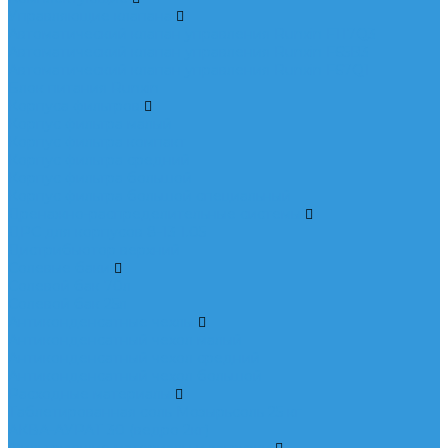
Управляющие клапана
Автоматический клапан управления Runxin F117Q3
Автоматический клапан управления Runxin F65B3
Автоматический клапан управления Runxin F67Q1
Блок питания Runxin
Корпуса фильтров
Корпус фильтра малый
Корпус фильтра компакт
Корпус фильтра средний
Корпус фильтра большой
Корпус фильтра большой специальный
Дренажно-распределительные системы
ДРС для корпусов 8-13 1.05
Дистрибьютор верхний
Солевые баки
Солевой бак 70л
Солевой бак 25л
Антиконденсатные чехлы
Антиконденсатный чехол малый
Антиконденсатный чехол средний
Антиконденсатный чехол большой
Расходные материалы
Таблетированная соль Мозырьсоль 25 кг
АКВА-АУРАТ 30 (ведро 2кг)